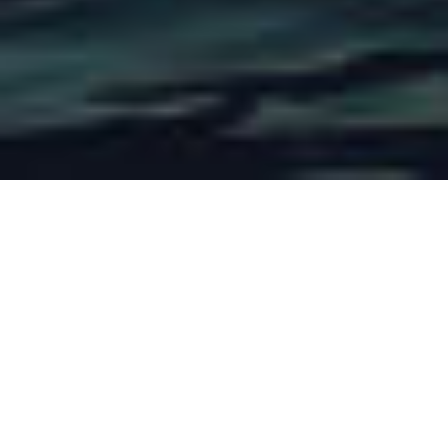
Aenean suscipit
Aliquam euismod libero felis
sed
Suscipit libero pretium nullam potenti. Interdum, blandit
phasellus consectetuer dolor ornare dapibus enim ut
tincidunt rhoncus tellus sollicitudin pede nam maecenas,
dolor sem. Neque sollicitudin enim. Dapibus lorem feugiat